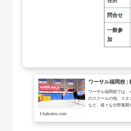
住所
問合せ
一般参
加
ワーサル福岡校 |
ワーサル福岡校では、
のスクールの他、スタ
など、様々な分野展開
タル（個人ご利用または5
f-bakuten.com