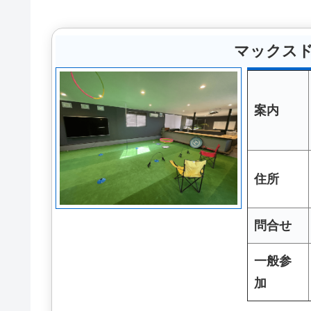
マックス
案内
住所
問合せ
一般参
加