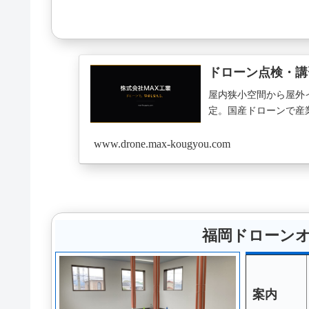
ドローン点検・講
屋内狭小空間から屋外インフラ
定。国産ドローンで産
www.drone.max-kougyou.com
福岡ドローン
案内