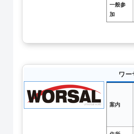
一般参
加
ワー
案内