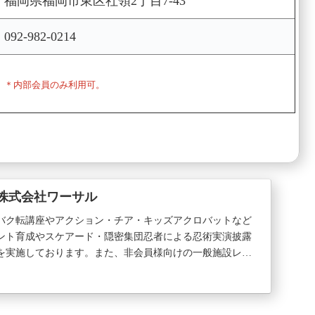
福岡県福岡市東区社領2丁目7-43
092-982-0214
＊内部会員のみ利用可。
 株式会社ワーサル
バク転講座やアクション・チア・キッズアクロバットなど
ント育成やスケアード・隠密集団忍者による忍術実演披露
を実施しております。また、非会員様向けの一般施設レン
...