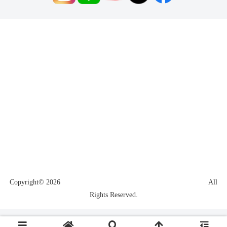
ホーム
協会概要
過去実績
疑似体験ゲーム
イベント
導入事例
コミュニティー
プレイスポット
ランキング
ショップ
認定機種
アンバサダー
お問合せ
Copyright© 2026
一般社団法人日本ドローンファイト協会.
All
Rights Reserved.