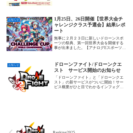
自然とポジティブな思考が育まれること
を実感してください。導入をご検討いた
だけますと幸いです。
1月25日、26日開催【世界大会チ
お知らせ
ャレンジクラス予選会】結果レポ
ート
無事に２月２３日に新しいドローンスポ
ーツの祭典、第一回世界大会を開催する
事が出来ました。【アナログEスポーツ】
と言う全く新しいジャンルに少しでも興
味を持っていただけると幸いです。
ドローンファイト/ドローンクエ
お知らせ
スト サービス開始のお知らせ
「ドローンファイト」と「ドローンクエ
スト」の新サービスがついに開始！サー
ビス概要がひと目でわかるインフォグラ
フィックや、注目の「ピッツァクラブ」
の情報を掲載しています。新しいドロー
ン体験の幕開けをチェックして、専用フ
ォームから今すぐお申し込みください！
Ranking2025