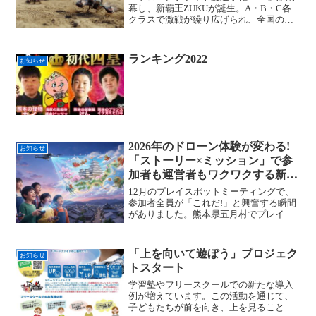
幕し、新覇王ZUKUが誕生。A・B・C各
クラスで激戦が繰り広げられ、全国の会
場から入賞者が決定した。
ランキング2022
お知らせ
2026年のドローン体験が変わる!
お知らせ
「ストーリー×ミッション」で参
加者も運営者もワクワクする新時
代へ
12月のプレイスポットミーティングで、
参加者全員が「これだ!」と興奮する瞬間
がありました。熊本県五月村でプレイス
ポットを運営する平山さんが実践してい
る、全く新しいドローン体験の形。それ
は、単なる操縦練習や風船割りではな
「上を向いて遊ぼう」プロジェク
お知らせ
く、物語の世界に入り込んで、ミッショ
トスタート
ンをクリアしていく体験でした。
学習塾やフリースクールでの新たな導入
例が増えています。この活動を通じて、
子どもたちが前を向き、上を見ることで