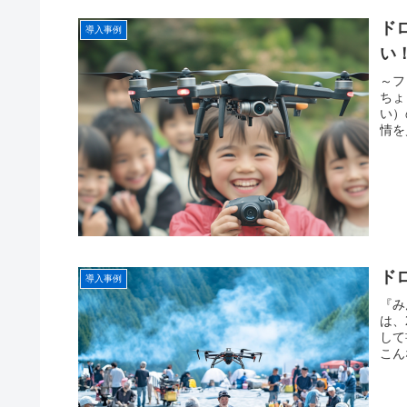
ド
導入事例
い
～フ
ちょ
い）
情を
ド
導入事例
『み
は、
して
こん