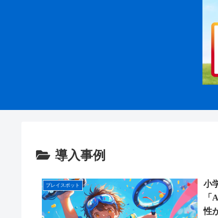
導入事例
小
プレイスポット
「A
性