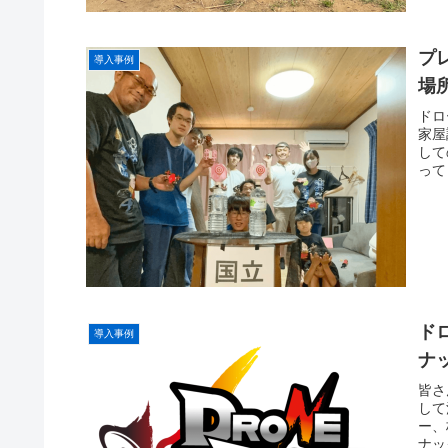
プ
導入事例
場
ドロ
家屋
して
って
ド
導入事例
ナ
皆さ
して
ー、
ナッ