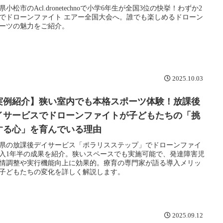
県小松市のAcl.dronetechnoで小学6年生が全国3位の快挙！わずか2
でドローンファイト エアー全国大会へ。誰でも楽しめるドローン
ーツの魅力をご紹介。
2025.10.03
実例紹介】狭い室内でも本格スポーツ体験！放課後
イサービスでドローンファイトが子どもたちの「挑
する心」を育んでいる理由
県の放課後デイサービス「ポラリスステップ」でドローンファイ
入1年半の成果を紹介。狭いスペースでも実施可能で、発達障害児
情調整や実行機能向上に効果的。療育の専門家が語る導入メリッ
子どもたちの変化を詳しく解説します。
2025.09.12