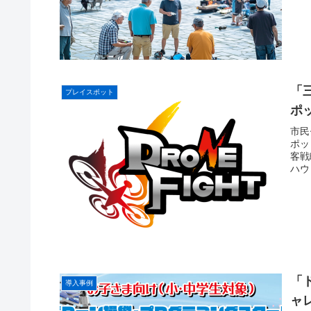
「
プレイスポット
ポ
市民
ポッ
客戦
ハウ
「
導入事例
ャ