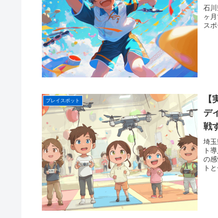
石川
ヶ月
スポ
【
プレイスポット
デ
戦
埼玉
ト導
の感
トと