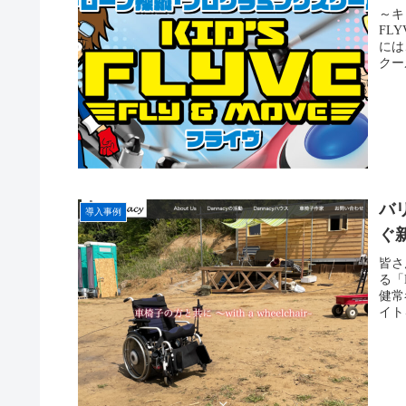
～キ
FL
には
クー
バ
導入事例
ぐ
皆さ
る「
健常
イト