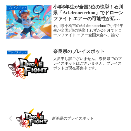
小学6年生が全国3位の快挙！石川
プレイスポット
県「Acl.dronetechno」でドローン
ファイト エアーの可能性が広が
る
石川県小松市のAcl.dronetechnoで小学6年
生が全国3位の快挙！わずか2ヶ月でドロ
ーンファイト エアー全国大会へ。誰でも
楽しめるドローンスポーツの魅力をご紹
介。
奈良県のプレイスポット
プレイスポット
大変申し訳ございません。奈良県でのプ
レイスポットはございません。プレイス
ポットは現在募集中です。
新潟県のプレイスポット