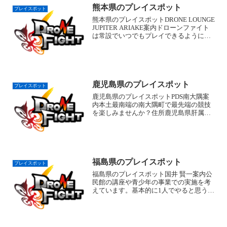
熊本県のプレイスポット
プレイスポット
熊本県のプレイスポットDRONE LOUNGE
JUPITER ARIAKE案内ドローンファイト
は常設でいつでもプレイできるようにご
用意してます。その他、空撮用ドローン
の体験も随時受け付けております。ま
た、併設のアウトドアカフェランプでは
お...
鹿児島県のプレイスポット
プレイスポット
鹿児島県のプレイスポットPDS南大隅案
内本土最南端の南大隅町で最先端の競技
を楽しみませんか？住所鹿児島県肝属郡
南大隅町根占川北115-2問合せ070-4197-
2124一般参加＊要事前連絡。合同會社た
まころも案内板橋区または鹿児島県鹿屋
市で...
福島県のプレイスポット
プレイスポット
福島県のプレイスポット国井 賢一案内公
民館の講座や青少年の事業での実施を考
えています。基本的に1人でやると思うの
で、少人数対応になると思います。住所
福島県いわき市植田町南町１−２−２ 植田
公民館問合せ0246-63-3467xlx250r-...