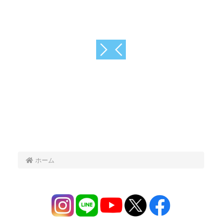
e
e
e
e
e
e
e
v
v
v
v
v
v
v
n
n
n
n
n
n
n
t
t
t
t
t
t
t
s
s
s
s
s
s
s
5
1
2
3
4
5
1
ホーム